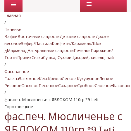
Промо товары
Главная
/
Печенье
Вафли
Восточные сладости
Детские сладости
Драже
весовое
Зефир/Пастила
Конфеты/Карамель/Шок-
д
Мармелад
Натуральные сладости
Печенье
Пирожное/
Торты
Пряник
Снэки
Сушка, Сухари
Цикорий, кисель, чай
/
Фасованное
Галеты
Затяжное
Кекс
Крекер
Легкое Кукурузное
Легкое
Рисовое
Овсяное
Песочное
Сахарное
Сдобное
Слоеное
Фасован
/
фас.печ. Мюсличенье с ЯБЛОКОМ 110гр.*9 Leti
Гороховецкое
фас.печ. Мюсличенье с
ЯБЛОКОМ 110гр.*9 Leti