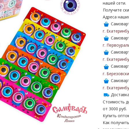
нашей сети.
Получите ски
Адреса наши
Самоваръ
г. Екатеринб
Самоваръ
г. Первоурал
Самоваръ
г. Екатеринб
Самоваръ
г. Березовск
Самоваръ
г. Екатеринб
Доставка
Стоимость до
от 3000 руб.
Купить опто
Как получить