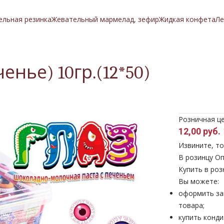
ельная резинка
Жевательный мармелад, зефир
Жидкая конфета
Ле
нье) 10гр.(12*50)
Розничная ц
12,00 руб.
Извините, то
В розинцу
Оп
Купить в роз
Вы можете:
оформить за
товара;
купить конди