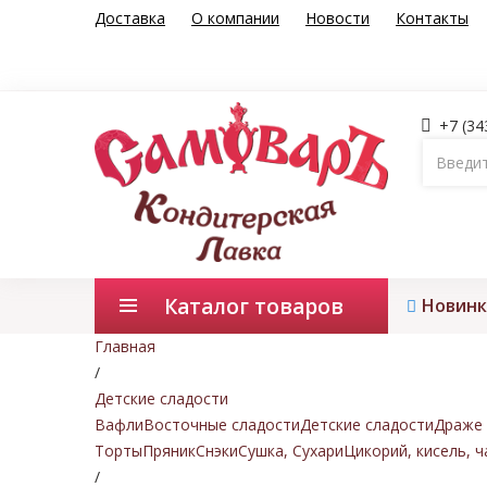
Доставка
О компании
Новости
Контакты
+7 (34
Каталог товаров
Новинк
Главная
/
Детские сладости
Вафли
Восточные сладости
Детские сладости
Драже 
Торты
Пряник
Снэки
Сушка, Сухари
Цикорий, кисель, ч
/