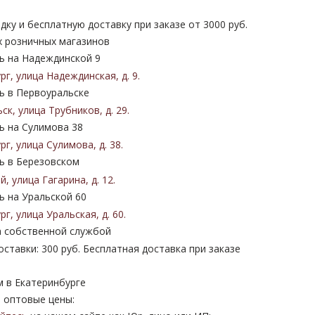
дку и бесплатную доставку при заказе от 3000 руб.
х розничных магазинов
 на Надеждинской 9
ург
,
улица Надеждинская
,
д. 9
.
 в Первоуральске
ьск
,
улица Трубников
,
д. 29
.
 на Сулимова 38
ург
,
улица Сулимова
,
д. 38
.
 в Березовском
ий
,
улица Гагарина
,
д. 12
.
 на Уральской 60
ург
,
улица Уральская
,
д. 60
.
 собственной службой
ставки: 300 руб. Бесплатная доставка при заказе
м в Екатеринбурге
 оптовые цены: