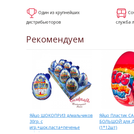
Один из крупнейших
Со
дистрибьюторов
служба 
Рекомендуем
ЫЙ
Яйцо ШОКОПРИЗ д/мальчиков
Яйцо Пластик 
ЛЬЧИКОВ
30гр. с
БОЛЬШОЙ для 
игр.+шок.паста+печенье
(1*12шт)
(1*6*8)