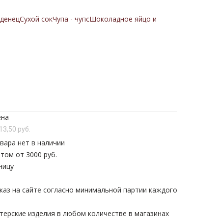
денец
Сухой сок
Чупа - чупс
Шоколадное яйцо и
ена
13,50 руб.
вара нет в наличии
том от 3000 руб.
ницу
каз на сайте согласно минимальной партии каждого
терские изделия в любом количестве в магазинах