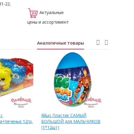
81-22.
Актуальные
цены и ассортимент
Аналогичные товары
с
Яйцо Пластик САМЫЙ
Яйцо ШОКО
а+печенье 12гр.
БОЛЬШОЙ для МАЛЬЧИКОВ
30гр. с
(1*12шт)
игр.+шок.
(1*6*8)