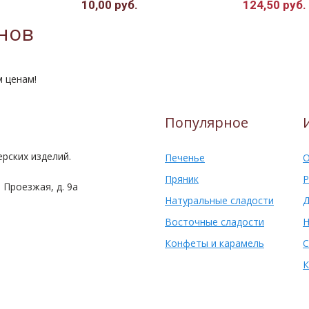
10,00 руб.
124,50 руб.
нов
м ценам!
Популярное
рских изделий.
Печенье
О
Пряник
Р
 Проезжая, д. 9а
Натуральные сладости
Д
Восточные сладости
Н
Конфеты и карамель
С
К