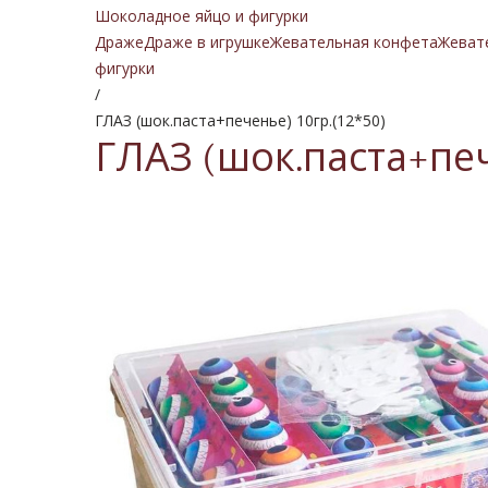
Шоколадное яйцо и фигурки
Драже
Драже в игрушке
Жевательная конфета
Жеват
фигурки
/
ГЛАЗ (шок.паста+печенье) 10гр.(12*50)
ГЛАЗ (шок.паста+пече