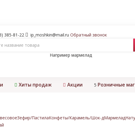
3) 385-81-22
ip_moshkin@mail.ru
Обратный звонок
Например
мармелад
и
Хиты продаж
Акции
Розничные ма
5
весовое
Зефир/Пастила
Конфеты/Карамель/Шок-д
Мармелад
Нату
ай