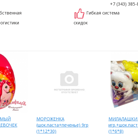
+7 (343) 385-
бственная
Гибкая система
логистики
скидок
САМЫЙ
МОРОЖЕНКА
МИЛАЛАШКИ 
ДЕВОЧЕК
(шок.паста+печенье) 9гр
игр.+шок.паст
(1*12*30)
(1*6*8)