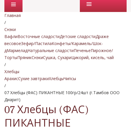
Промо товары
Главная
/
Снэки
Вафли
Восточные сладости
Детские сладости
Драже
весовое
Зефир/Пастила
Конфеты/Карамель/Шок-
д
Мармелад
Натуральные сладости
Печенье
Пирожное/
Торты
Пряник
Снэки
Сушка, Сухари
Цикорий, кисель, чай
/
Хлебцы
Арахис
Сухие завтраки
Хлебцы
Чипсы
/
07 Хлебцы (ФАС) ПИКАНТНЫЕ 100гр/24шт (г.Тамбов ООО
Диарит)
07 Хлебцы (ФАС)
ПИКАНТНЫЕ