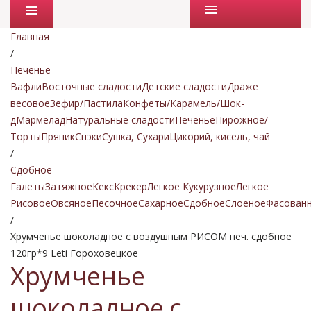
Промо товары
Главная
/
Печенье
Вафли
Восточные сладости
Детские сладости
Драже
весовое
Зефир/Пастила
Конфеты/Карамель/Шок-
д
Мармелад
Натуральные сладости
Печенье
Пирожное/
Торты
Пряник
Снэки
Сушка, Сухари
Цикорий, кисель, чай
/
Сдобное
Галеты
Затяжное
Кекс
Крекер
Легкое Кукурузное
Легкое
Рисовое
Овсяное
Песочное
Сахарное
Сдобное
Слоеное
Фасован
/
Хрумченье шоколадное с воздушным РИСОМ печ. сдобное
120гр*9 Leti Гороховецкое
Хрумченье
шоколадное с