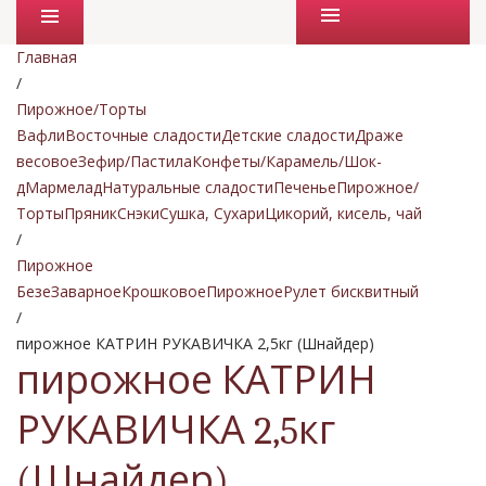
Промо товары
Главная
/
Пирожное/Торты
Вафли
Восточные сладости
Детские сладости
Драже
весовое
Зефир/Пастила
Конфеты/Карамель/Шок-
д
Мармелад
Натуральные сладости
Печенье
Пирожное/
Торты
Пряник
Снэки
Сушка, Сухари
Цикорий, кисель, чай
/
Пирожное
Безе
Заварное
Крошковое
Пирожное
Рулет бисквитный
/
пирожное КАТРИН РУКАВИЧКА 2,5кг (Шнайдер)
пирожное КАТРИН
РУКАВИЧКА 2,5кг
(Шнайдер)