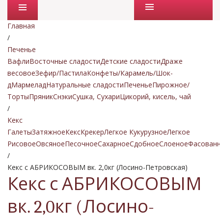
Промо товары
Главная
/
Печенье
Вафли
Восточные сладости
Детские сладости
Драже
весовое
Зефир/Пастила
Конфеты/Карамель/Шок-
д
Мармелад
Натуральные сладости
Печенье
Пирожное/
Торты
Пряник
Снэки
Сушка, Сухари
Цикорий, кисель, чай
/
Кекс
Галеты
Затяжное
Кекс
Крекер
Легкое Кукурузное
Легкое
Рисовое
Овсяное
Песочное
Сахарное
Сдобное
Слоеное
Фасован
/
Кекс с АБРИКОСОВЫМ вк. 2,0кг (Лосино-Петровская)
Кекс с АБРИКОСОВЫМ
вк. 2,0кг (Лосино-