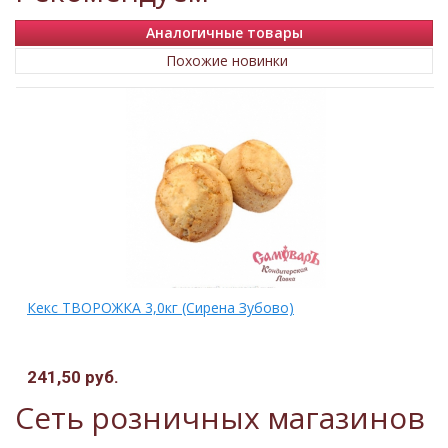
Аналогичные товары
Похожие новинки
Кекс ТВОРОЖКА 3,0кг (Сирена Зубово)
241,50 руб.
.
Сеть розничных магазинов