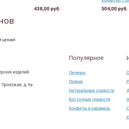
Кондитер, г.В
438,00 руб.
504,00 руб.
нов
м ценам!
Популярное
рских изделий.
Печенье
О
Пряник
Р
 Проезжая, д. 9а
Натуральные сладости
Д
Восточные сладости
Н
Конфеты и карамель
С
К