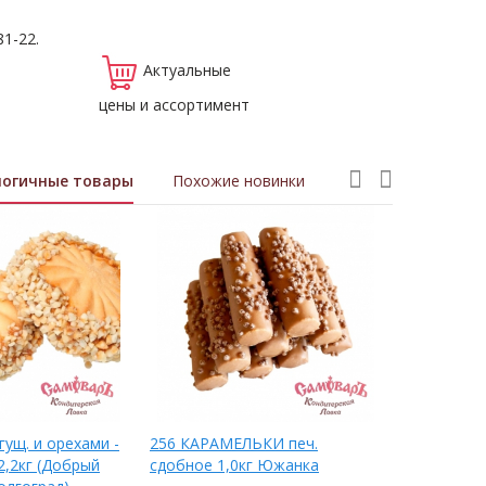
81-22.
Актуальные
цены и ассортимент
логичные товары
Похожие новинки
ущ. и орехами -
256 КАРАМЕЛЬКИ печ.
Вафельны
2,2кг (Добрый
сдобное 1,0кг Южанка
БЕЛОЙ сгущ