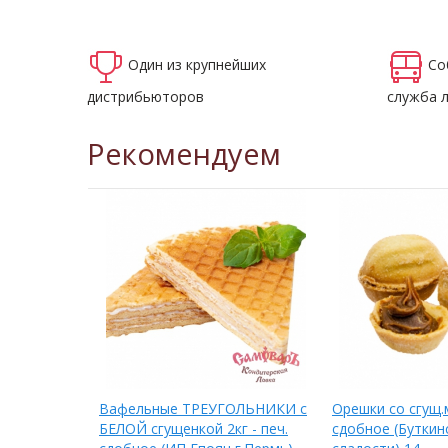
Один из крупнейших
Со
дистрибьюторов
служба 
Рекомендуем
еч.
Вафельные ТРЕУГОЛЬНИКИ с
Орешки со сгущ.м
нка
БЕЛОЙ сгущенкой 2кг - печ.
сдобное (Буткин