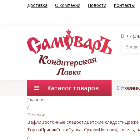
Доставка
О компании
Новости
Контакты
+7 (34
Каталог товаров
Новинк
Главная
/
Печенье
Вафли
Восточные сладости
Детские сладости
Драже 
Торты
Пряник
Снэки
Сушка, Сухари
Цикорий, кисель, ч
/