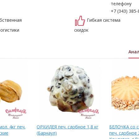
телефону
+7 (343) 385-
бственная
Гибкая система
логистики
скидок
Ана
ол. 4кг печ.
ОРХИДЕЯ печ. сдобное 1,8 кг
БЕЛОЧКА со сг
ские
(Барнаул)
печ. сдобное 