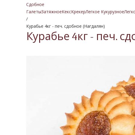
Сдобное
Галеты
Затяжное
Кекс
Крекер
Легкое Кукурузное
Легк
/
Курабье 4кг - печ. сдобное (Нагдалян)
Курабье 4кг - печ. с