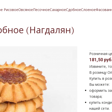
ое Рисовое
Овсяное
Песочное
Сахарное
Сдобное
Слоеное
Фасован
добное (Нагдалян)
Розничная ц
181,50 руб
Извините, то
В розинцу
Оп
Купить в роз
Вы можете:
оформить за
товара;
купить конди
нашей сети.