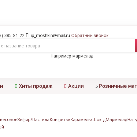
3) 385-81-22
ip_moshkin@mail.ru
Обратный звонок
Например
мармелад
и
Хиты продаж
Акции
Розничные ма
5
весовое
Зефир/Пастила
Конфеты/Карамель/Шок-д
Мармелад
Нату
ай