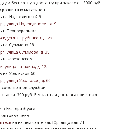
дку и бесплатную доставку при заказе от 3000 руб.
х розничных магазинов
 на Надеждинской 9
ург
,
улица Надеждинская
,
д. 9
.
 в Первоуральске
ьск
,
улица Трубников
,
д. 29
.
 на Сулимова 38
ург
,
улица Сулимова
,
д. 38
.
 в Березовском
ий
,
улица Гагарина
,
д. 12
.
 на Уральской 60
ург
,
улица Уральская
,
д. 60
.
 собственной службой
ставки: 300 руб. Бесплатная доставка при заказе
м в Екатеринбурге
 оптовые цены:
уйтесь
на нашем сайте как Юр. лицо или ИП;