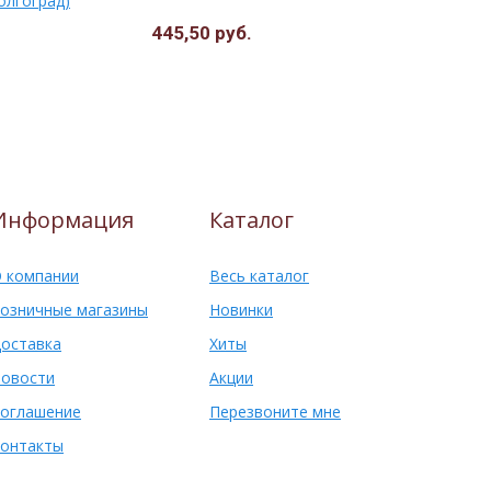
олгоград)
сдобное (И
445,50 руб.
607,00 ру
Информация
Каталог
 компании
Весь каталог
озничные магазины
Новинки
оставка
Хиты
овости
Акции
оглашение
Перезвоните мне
онтакты