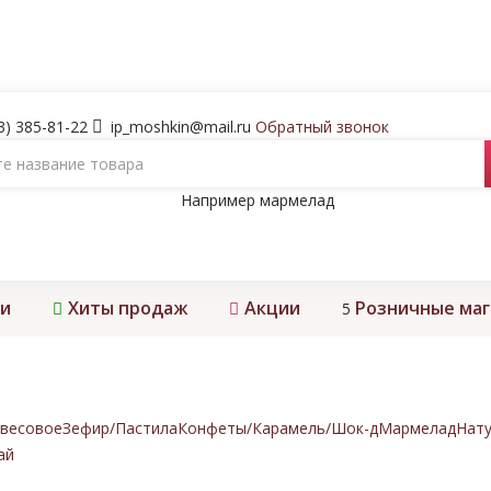
3) 385-81-22
ip_moshkin@mail.ru
Обратный звонок
Например
мармелад
и
Хиты продаж
Акции
Розничные ма
5
весовое
Зефир/Пастила
Конфеты/Карамель/Шок-д
Мармелад
Нату
ай