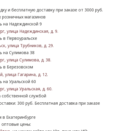
дку и бесплатную доставку при заказе от 3000 руб.
х розничных магазинов
 на Надеждинской 9
ург
,
улица Надеждинская
,
д. 9
.
 в Первоуральске
ьск
,
улица Трубников
,
д. 29
.
 на Сулимова 38
ург
,
улица Сулимова
,
д. 38
.
 в Березовском
ий
,
улица Гагарина
,
д. 12
.
 на Уральской 60
ург
,
улица Уральская
,
д. 60
.
 собственной службой
ставки: 300 руб. Бесплатная доставка при заказе
м в Екатеринбурге
 оптовые цены: