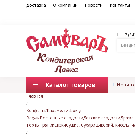
Доставка
О компании
Новости
Контакты
+7 (34
Каталог товаров
Новинк
Главная
/
Конфеты/Карамель/Шок-д
Вафли
Восточные сладости
Детские сладости
Драже 
Торты
Пряник
Снэки
Сушка, Сухари
Цикорий, кисель, ч
/