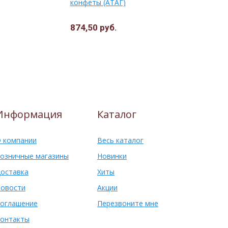
конфеты (АТАГ)
(1*5) Крас
874,50 руб.
1294,00 
Информация
Каталог
 компании
Весь каталог
озничные магазины
Новинки
оставка
Хиты
овости
Акции
оглашение
Перезвоните мне
онтакты