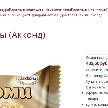
азури
Карамель леденцовая
Карамель мини
Карамель с начинкой
К
ные
Набор конфет
Парварда
Пастила фруктовая
Рачки
Шоколад
ы (Акконд)
Розничная ц
432,50 руб
Извините, то
В розинцу
Оп
Купить в роз
Вы можете:
оформить за
товара;
купить конди