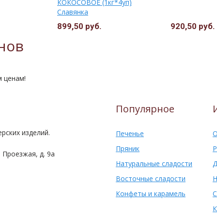
КОКОСОВОЕ (1кг*4уп)
Славянка
899,50 руб.
920,50 руб.
нов
м ценам!
Популярное
рских изделий.
Печенье
О
Пряник
Р
 Проезжая, д. 9а
Натуральные сладости
Д
Восточные сладости
Н
Конфеты и карамель
С
К