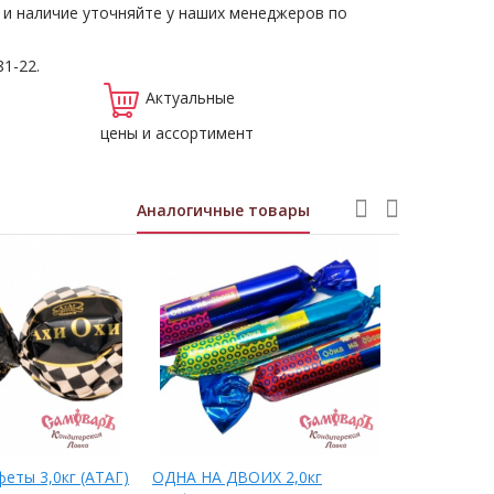
 и наличие уточняйте у наших менеджеров по
81-22.
Актуальные
цены и ассортимент
Аналогичные товары
еты 3,0кг (АТАГ)
ОДНА НА ДВОИХ 2,0кг
Конфеты -