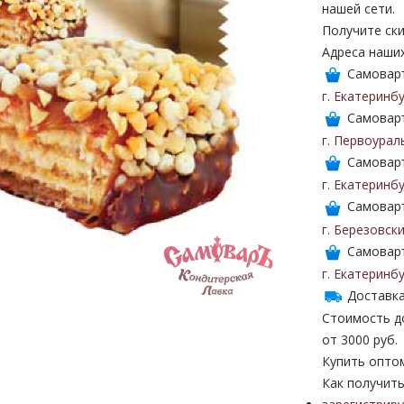
нашей сети.
Получите ски
Адреса наши
Самоваръ
г. Екатеринб
Самоваръ
г. Первоурал
Самоваръ
г. Екатеринб
Самоваръ
г. Березовск
Самоваръ
г. Екатеринб
Доставка
Стоимость до
от 3000 руб.
Купить опто
Как получить