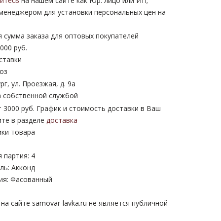
уйтесь
на нашем сайте как Юр. лицо или ИП;
 менеджером для установки персональных цен на
 сумма заказа для оптовых покупателей
000 руб.
ставки
оз
рг, ул. Проезжая, д. 9а
 собственной службой
 3000 руб. График и стоимость доставки в Ваш
ите в разделе
доставка
ики товара
 партия: 4
ль: Акконд
ия: Фасованный
а сайте samovar-lavka.ru не является публичной