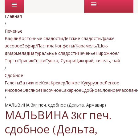
Промо товары
Главная
/
Печенье
Вафли
Восточные сладости
Детские сладости
Драже
весовое
Зефир/Пастила
Конфеты/Карамель/Шок-
д
Мармелад
Натуральные сладости
Печенье
Пирожное/
Торты
Пряник
Снэки
Сушка, Сухари
Цикорий, кисель, чай
/
Сдобное
Галеты
Затяжное
Кекс
Крекер
Легкое Кукурузное
Легкое
Рисовое
Овсяное
Песочное
Сахарное
Сдобное
Слоеное
Фасован
/
МАЛЬВИНА 3кг печ. сдобное (Дельта, Армавир)
МАЛЬВИНА 3кг печ.
сдобное (Дельта,