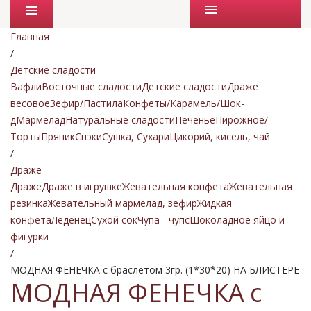
Промо товары
Главная
/
Детские сладости
Вафли
Восточные сладости
Детские сладости
Драже
весовое
Зефир/Пастила
Конфеты/Карамель/Шок-
д
Мармелад
Натуральные сладости
Печенье
Пирожное/
Торты
Пряник
Снэки
Сушка, Сухари
Цикорий, кисель, чай
/
Драже
Драже
Драже в игрушке
Жевательная конфета
Жевательная
резинка
Жевательный мармелад, зефир
Жидкая
конфета
Леденец
Сухой сок
Чупа - чупс
Шоколадное яйцо и
фигурки
/
МОДНАЯ ФЕНЕЧКА с браслетом 3гр. (1*30*20) НА БЛИСТЕРЕ
МОДНАЯ ФЕНЕЧКА с