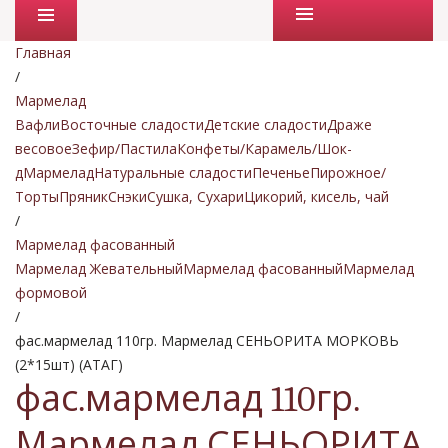
Промо товары
Главная
/
Мармелад
Вафли
Восточные сладости
Детские сладости
Драже
весовое
Зефир/Пастила
Конфеты/Карамель/Шок-
д
Мармелад
Натуральные сладости
Печенье
Пирожное/
Торты
Пряник
Снэки
Сушка, Сухари
Цикорий, кисель, чай
/
Мармелад фасованный
Мармелад Жевательный
Мармелад фасованный
Мармелад
формовой
/
фас.мармелад 110гр. Мармелад СЕНЬОРИТА МОРКОВЬ
(2*15шт) (АТАГ)
фас.мармелад 110гр.
Мармелад СЕНЬОРИТА