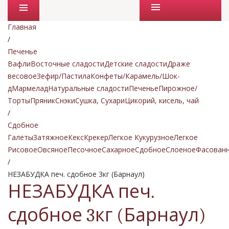
Промо товары
Главная
/
Печенье
Вафли
Восточные сладости
Детские сладости
Драже
весовое
Зефир/Пастила
Конфеты/Карамель/Шок-
д
Мармелад
Натуральные сладости
Печенье
Пирожное/
Торты
Пряник
Снэки
Сушка, Сухари
Цикорий, кисель, чай
/
Сдобное
Галеты
Затяжное
Кекс
Крекер
Легкое Кукурузное
Легкое
Рисовое
Овсяное
Песочное
Сахарное
Сдобное
Слоеное
Фасован
/
НЕЗАБУДКА печ. сдобное 3кг (Барнаул)
НЕЗАБУДКА печ.
сдобное 3кг (Барнаул)