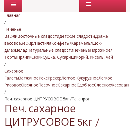
Промо товары
Главная
/
Печенье
Вафли
Восточные сладости
Детские сладости
Драже
весовое
Зефир/Пастила
Конфеты/Карамель/Шок-
д
Мармелад
Натуральные сладости
Печенье
Пирожное/
Торты
Пряник
Снэки
Сушка, Сухари
Цикорий, кисель, чай
/
Сахарное
Галеты
Затяжное
Кекс
Крекер
Легкое Кукурузное
Легкое
Рисовое
Овсяное
Песочное
Сахарное
Сдобное
Слоеное
Фасован
/
Печ. сахарное ЦИТРУСОВОЕ 5кг /Таганрог
Печ. сахарное
ЦИТРУСОВОЕ 5кг /