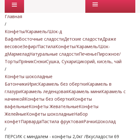
Промо товары
Главная
/
Конфеты/Карамель/Шок-д
Вафли
Восточные сладости
Детские сладости
Драже
весовое
Зефир/Пастила
Конфеты/Карамель/Шок-
д
Мармелад
Натуральные сладости
Печенье
Пирожное/
Торты
Пряник
Снэки
Сушка, Сухари
Цикорий, кисель, чай
/
Конфеты шоколадные
Батончики
Ирис
Карамель без обертки
Карамель в
глазури
Карамель леденцовая
Карамель мини
Карамель с
начинкой
Конфеты без обертки
Конфеты
вафельные
Конфеты Жевательные
Конфеты
Желейные
Конфеты шоколадные
Набор
конфет
Парварда
Пастила фруктовая
Рачки
Шоколад
/
ПЕРСИК с миндалем - конфеты 2,0кг /Вкусладости 69