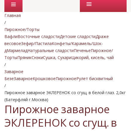
Промо товары
Главная
/
Пирожное/Торты
Вафли
Восточные сладости
Детские сладости
Драже
весовое
Зефир/Пастила
Конфеты/Карамель/Шок-
д
Мармелад
Натуральные сладости
Печенье
Пирожное/
Торты
Пряник
Снэки
Сушка, Сухари
Цикорий, кисель, чай
/
Заварное
Безе
Заварное
Крошковое
Пирожное
Рулет бисквитный
/
Пирожное заварное ЭКЛЕРЕНОК со сгущ. в белой глаз. 2,0кг
(Батерфляй г.Москва)
Пирожное заварное
ЭКЛЕРЕНОК со сгущ. в