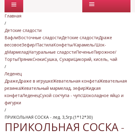
Промо товары
Главная
/
Детские сладости
Вафли
Восточные сладости
Детские сладости
Драже
весовое
Зефир/Пастила
Конфеты/Карамель/Шок-
д
Мармелад
Натуральные сладости
Печенье
Пирожное/
Торты
Пряник
Снэки
Сушка, Сухари
Цикорий, кисель, чай
/
Леденец
Драже
Драже в игрушке
Жевательная конфета
Жевательная
резинка
Жевательный мармелад, зефир
Жидкая
конфета
Леденец
Сухой сок
Чупа - чупс
Шоколадное яйцо и
фигурки
/
ПРИКОЛЬНАЯ СОСКА - лед. 3,5гр.(1*12*30)
ПРИКОЛЬНАЯ СОСКА -