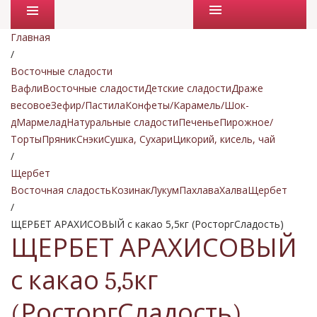
Промо товары
Главная
/
Восточные сладости
Вафли
Восточные сладости
Детские сладости
Драже
весовое
Зефир/Пастила
Конфеты/Карамель/Шок-
д
Мармелад
Натуральные сладости
Печенье
Пирожное/
Торты
Пряник
Снэки
Сушка, Сухари
Цикорий, кисель, чай
/
Щербет
Восточная сладость
Козинак
Лукум
Пахлава
Халва
Щербет
/
ЩЕРБЕТ АРАХИСОВЫЙ с какао 5,5кг (РосторгСладость)
ЩЕРБЕТ АРАХИСОВЫЙ
с какао 5,5кг
(РосторгСладость)