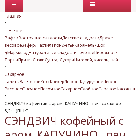
Промо товары
Главная
/
Печенье
Вафли
Восточные сладости
Детские сладости
Драже
весовое
Зефир/Пастила
Конфеты/Карамель/Шок-
д
Мармелад
Натуральные сладости
Печенье
Пирожное/
Торты
Пряник
Снэки
Сушка, Сухари
Цикорий, кисель, чай
/
Сахарное
Галеты
Затяжное
Кекс
Крекер
Легкое Кукурузное
Легкое
Рисовое
Овсяное
Песочное
Сахарное
Сдобное
Слоеное
Фасован
/
СЭНДВИЧ кофейный с аром. КАПУЧИНО - печ. сахарное
3,2кг (ПШК)
СЭНДВИЧ кофейный с
аром. КАПУЧИНО - печ.