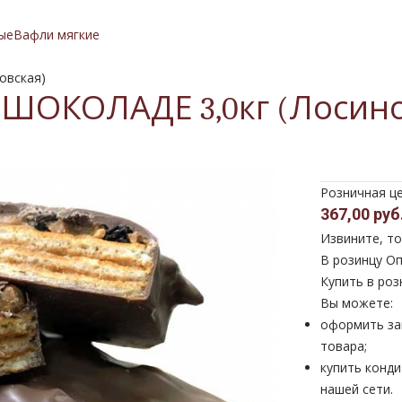
ые
Вафли мягкие
овская)
 ШОКОЛАДЕ 3,0кг (Лосин
Розничная ц
367,00 руб
Извините, то
В розинцу
Оп
Купить в роз
Вы можете:
оформить за
товара;
купить конди
нашей сети.