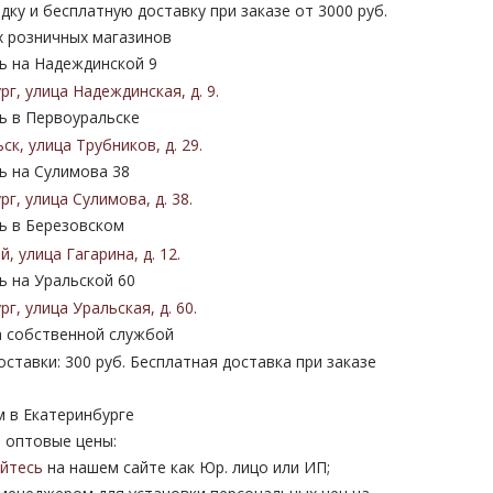
дку и бесплатную доставку при заказе от 3000 руб.
х розничных магазинов
 на Надеждинской 9
ург
,
улица Надеждинская
,
д. 9
.
 в Первоуральске
ьск
,
улица Трубников
,
д. 29
.
 на Сулимова 38
ург
,
улица Сулимова
,
д. 38
.
 в Березовском
ий
,
улица Гагарина
,
д. 12
.
 на Уральской 60
ург
,
улица Уральская
,
д. 60
.
 собственной службой
ставки: 300 руб. Бесплатная доставка при заказе
м в Екатеринбурге
 оптовые цены:
уйтесь
на нашем сайте как Юр. лицо или ИП;