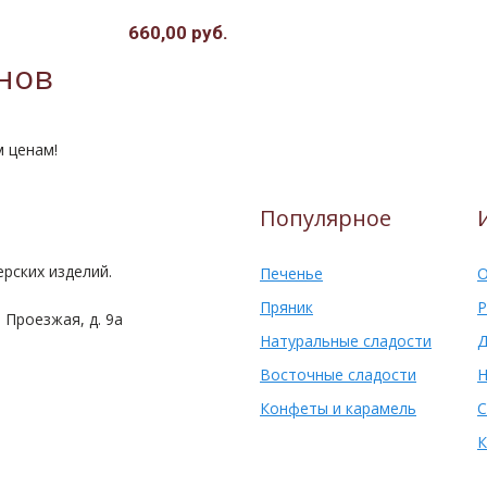
660,00 руб.
нов
м ценам!
Популярное
рских изделий.
Печенье
О
Пряник
Р
 Проезжая, д. 9а
Натуральные сладости
Д
Восточные сладости
Н
Конфеты и карамель
С
К