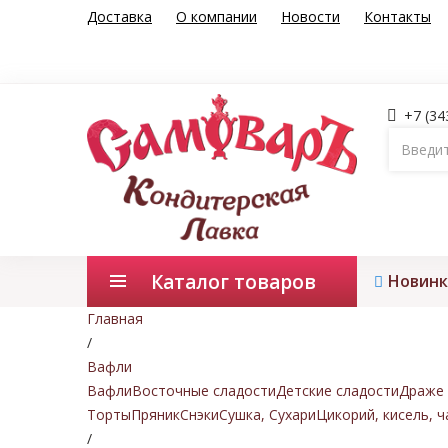
Доставка
О компании
Новости
Контакты
+7 (34
Каталог товаров
Новинк
Главная
/
Вафли
Вафли
Восточные сладости
Детские сладости
Драже 
Торты
Пряник
Снэки
Сушка, Сухари
Цикорий, кисель, ч
/