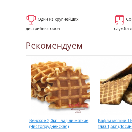
Один из крупнейших
Со
дистрибьюторов
служба 
Рекомендуем
Венское 2,0кг - вафли мягкие
Вафли мягкие Т
(Чистопрудненская)
глаз.1,5кг (Лоси