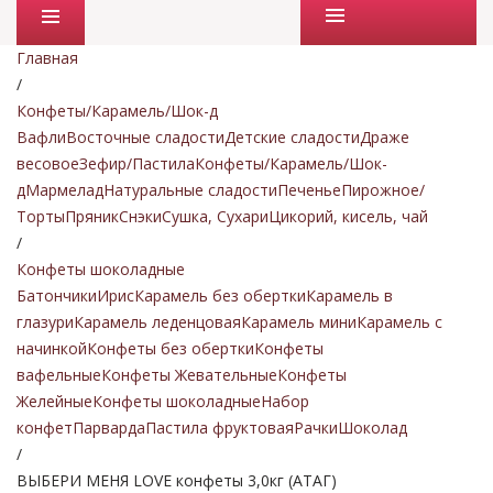
Промо товары
Главная
/
Конфеты/Карамель/Шок-д
Вафли
Восточные сладости
Детские сладости
Драже
весовое
Зефир/Пастила
Конфеты/Карамель/Шок-
д
Мармелад
Натуральные сладости
Печенье
Пирожное/
Торты
Пряник
Снэки
Сушка, Сухари
Цикорий, кисель, чай
/
Конфеты шоколадные
Батончики
Ирис
Карамель без обертки
Карамель в
глазури
Карамель леденцовая
Карамель мини
Карамель с
начинкой
Конфеты без обертки
Конфеты
вафельные
Конфеты Жевательные
Конфеты
Желейные
Конфеты шоколадные
Набор
конфет
Парварда
Пастила фруктовая
Рачки
Шоколад
/
ВЫБЕРИ МЕНЯ LOVE конфеты 3,0кг (АТАГ)