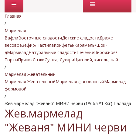
Промо товары
Главная
/
Мармелад
Вафли
Восточные сладости
Детские сладости
Драже
весовое
Зефир/Пастила
Конфеты/Карамель/Шок-
д
Мармелад
Натуральные сладости
Печенье
Пирожное/
Торты
Пряник
Снэки
Сушка, Сухари
Цикорий, кисель, чай
/
Мармелад Жевательный
Мармелад Жевательный
Мармелад фасованный
Мармелад
формовой
/
Жев.мармелад "Жеваня" МИНИ черви (1*6бл.*1.8кг) Паллада
Жев.мармелад
"Жеваня" МИНИ черви