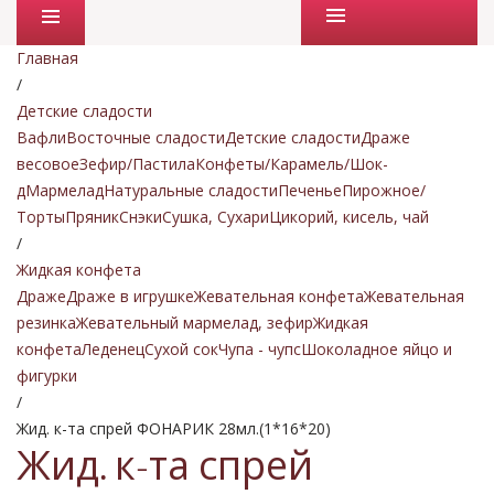
Промо товары
Главная
/
Детские сладости
Вафли
Восточные сладости
Детские сладости
Драже
весовое
Зефир/Пастила
Конфеты/Карамель/Шок-
д
Мармелад
Натуральные сладости
Печенье
Пирожное/
Торты
Пряник
Снэки
Сушка, Сухари
Цикорий, кисель, чай
/
Жидкая конфета
Драже
Драже в игрушке
Жевательная конфета
Жевательная
резинка
Жевательный мармелад, зефир
Жидкая
конфета
Леденец
Сухой сок
Чупа - чупс
Шоколадное яйцо и
фигурки
/
Жид. к-та спрей ФОНАРИК 28мл.(1*16*20)
Жид. к-та спрей