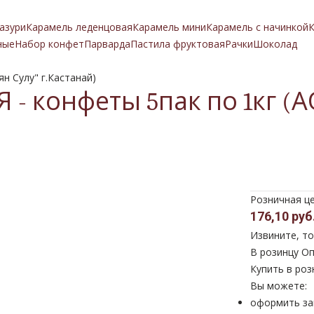
азури
Карамель леденцовая
Карамель мини
Карамель с начинкой
К
ные
Набор конфет
Парварда
Пастила фруктовая
Рачки
Шоколад
н Сулу" г.Кастанай)
- конфеты 5пак по 1кг (А
Розничная ц
176,10 руб
Извините, то
В розинцу
Оп
Купить в роз
Вы можете:
оформить за