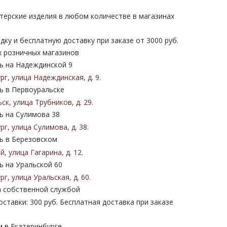
терские изделия в любом количестве в магазинах
дку и бесплатную доставку при заказе от 3000 руб.
х розничных магазинов
 на Надеждинской 9
ург
,
улица Надеждинская
,
д. 9
.
 в Первоуральске
ьск
,
улица Трубников
,
д. 29
.
 на Сулимова 38
ург
,
улица Сулимова
,
д. 38
.
 в Березовском
ий
,
улица Гагарина
,
д. 12
.
 на Уральской 60
ург
,
улица Уральская
,
д. 60
.
 собственной службой
ставки: 300 руб. Бесплатная доставка при заказе
м в Екатеринбурге