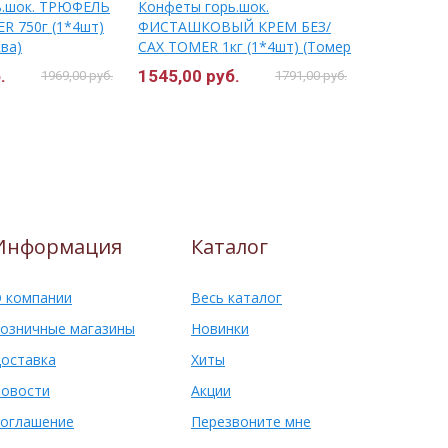
ь.шок. ТРЮФЕЛЬ
Конфеты горь.шок.
(ЮУК) ко
R 750г (1*4шт)
ФИСТАШКОВЫЙ КРЕМ БЕЗ/
1кг*6уп
ва)
САХ ТОМЕR 1кг (1*4шт) (Томер
г.Москва)
.
1545,00 руб.
549,50 ру
1969,00 руб.
1791,00 руб.
Информация
Каталог
 компании
Весь каталог
озничные магазины
Новинки
оставка
Хиты
овости
Акции
оглашение
Перезвоните мне