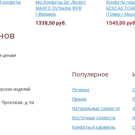
 конфеты
вес.Конфеты 2кг Десерт
Конфеты гор
МАНГО Dy'Nastie ФКФ
БЕЗ/САХ ТОМЕ
г.Фрязино
(Томер г.Моск
1338,50 руб.
1545,00 руб
нов
м ценам!
Популярное
рских изделий.
Печенье
О
Пряник
Р
 Проезжая, д. 9а
Натуральные сладости
Д
Восточные сладости
Н
Конфеты и карамель
С