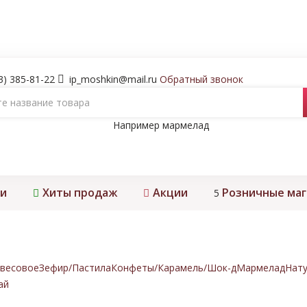
3) 385-81-22
ip_moshkin@mail.ru
Обратный звонок
Например
мармелад
и
Хиты продаж
Акции
Розничные ма
5
весовое
Зефир/Пастила
Конфеты/Карамель/Шок-д
Мармелад
Нату
ай