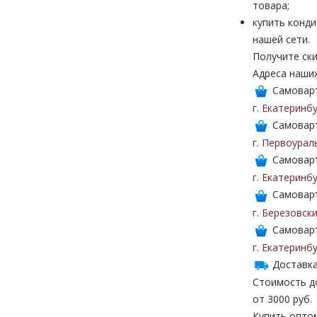
товара;
купить конди
нашей сети.
Получите ски
Адреса наши
Самоваръ
г. Екатеринб
Самоваръ
г. Первоурал
Самоваръ
г. Екатеринб
Самоваръ
г. Березовск
Самоваръ
г. Екатеринб
Доставка
Стоимость до
от 3000 руб.
Купить опто