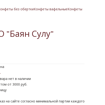
онфеты без обертки
Конфеты вафельные
Конфеты
О "Баян Сулу"
ена
.
вара нет в наличии
том от 3000 руб.
ницу
каз на сайте согласно минимальной партии каждого