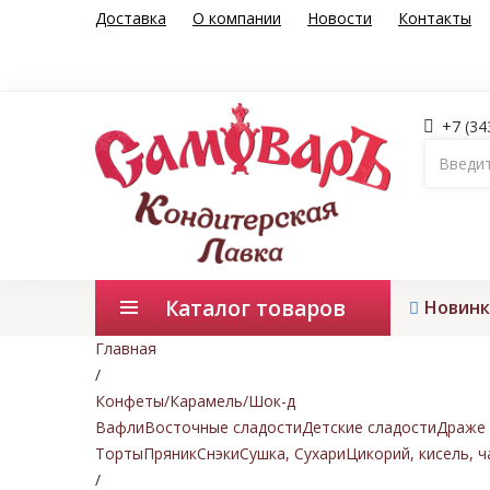
Доставка
О компании
Новости
Контакты
+7 (34
Каталог товаров
Новинк
Главная
/
Конфеты/Карамель/Шок-д
Вафли
Восточные сладости
Детские сладости
Драже 
Торты
Пряник
Снэки
Сушка, Сухари
Цикорий, кисель, ч
/