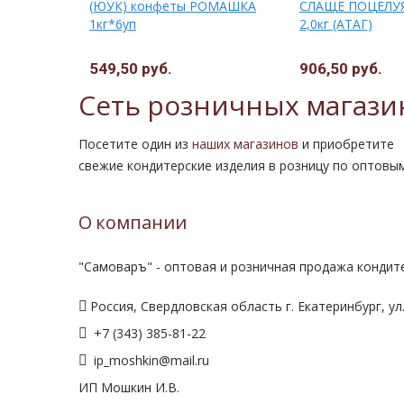
(ЮУК) конфеты РОМАШКА
СЛАЩЕ ПОЦЕЛУЯ
ЕМ БЕЗ/
1кг*6уп
2,0кг (АТАГ)
4шт) (Томер
549,50 руб.
906,50 руб.
1791,00 руб.
Сеть розничных магази
Посетите один из
наших магазинов
и приобретите
свежие кондитерские изделия в розницу по оптовы
О компании
"Самоваръ" - оптовая и розничная продажа кондите
Россия, Свердловская область г. Екатеринбург, ул.
+7 (343) 385-81-22
ip_moshkin@mail.ru
ИП Мошкин И.В.