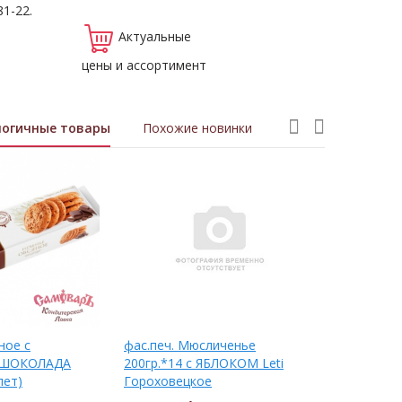
81-22.
Актуальные
цены и ассортимент
логичные товары
Похожие новинки
ное с
фас.печ. Мюсличенье
ИСКУССТВО
 ШОКОЛАДА
200гр.*14 с ЯБЛОКОМ Leti
овсяное н
лет)
Гороховецкое
200гр.*16 