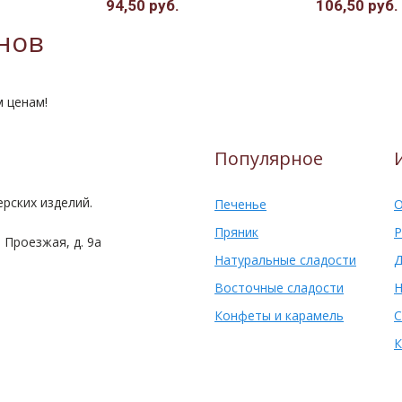
94,50 руб.
106,50 руб.
нов
м ценам!
Популярное
рских изделий.
Печенье
О
Пряник
Р
 Проезжая, д. 9а
Натуральные сладости
Д
Восточные сладости
Н
Конфеты и карамель
С
К