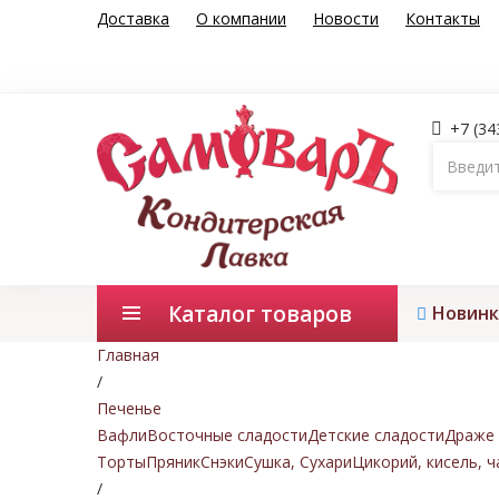
Доставка
О компании
Новости
Контакты
+7 (34
Каталог товаров
Новинк
Главная
/
Печенье
Вафли
Восточные сладости
Детские сладости
Драже 
Торты
Пряник
Снэки
Сушка, Сухари
Цикорий, кисель, ч
/