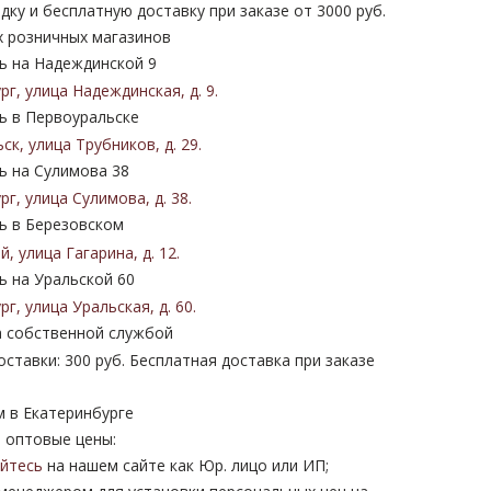
дку и бесплатную доставку при заказе от 3000 руб.
х розничных магазинов
 на Надеждинской 9
ург
,
улица Надеждинская
,
д. 9
.
 в Первоуральске
ьск
,
улица Трубников
,
д. 29
.
 на Сулимова 38
ург
,
улица Сулимова
,
д. 38
.
 в Березовском
ий
,
улица Гагарина
,
д. 12
.
 на Уральской 60
ург
,
улица Уральская
,
д. 60
.
 собственной службой
ставки: 300 руб. Бесплатная доставка при заказе
м в Екатеринбурге
 оптовые цены:
уйтесь
на нашем сайте как Юр. лицо или ИП;