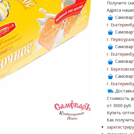
Получите ски
Адреса наши
Самоваръ
г. Екатеринб
Самоваръ
г. Первоурал
Самоваръ
г. Екатеринб
Самоваръ
г. Березовск
Самоваръ
г. Екатеринб
Доставка
Стоимость до
от 3000 руб.
Купить опто
Как получить
зарегистрир