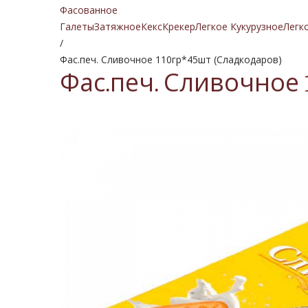
Фасованное
Галеты
Затяжное
Кекс
Крекер
Легкое Кукурузное
Легк
/
Фас.печ. Сливочное 110гр*45шт (Сладкодаров)
Фас.печ. Сливочное 