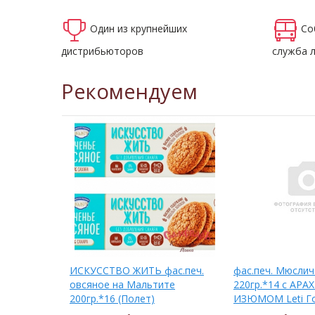
Один из крупнейших
Со
дистрибьюторов
служба 
Рекомендуем
ье
ИСКУССТВО ЖИТЬ фас.печ.
фас.печ. Мюсли
М Leti
овсяное на Мальтите
220гр.*14 с АР
200гр.*16 (Полет)
ИЗЮМОМ Leti Г