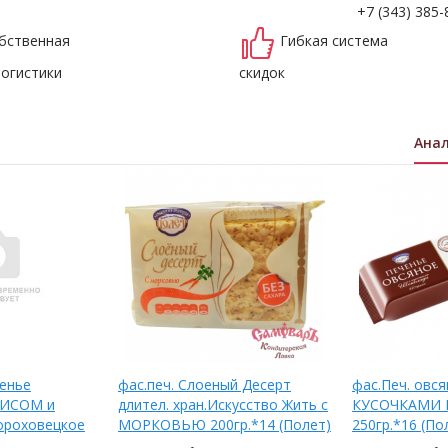
+7 (343) 385-
бственная
Гибкая система
логистики
скидок
Ана
ченье
фас.печ. Слоеный Десерт
фас.Печ. овся
АХИСОМ и
длител. хран.Искусство Жить с
КУСОЧКАМИ
ороховецкое
МОРКОВЬЮ 200гр.*14 (Полет)
250гр.*16 (По