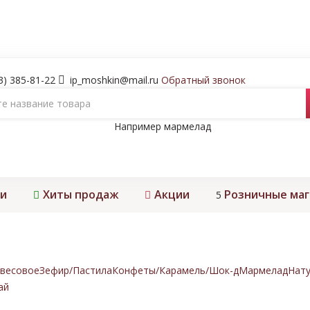
3) 385-81-22
ip_moshkin@mail.ru
Обратный звонок
Например
мармелад
и
Хиты продаж
Акции
Розничные ма
5
весовое
Зефир/Пастила
Конфеты/Карамель/Шок-д
Мармелад
Нату
ай