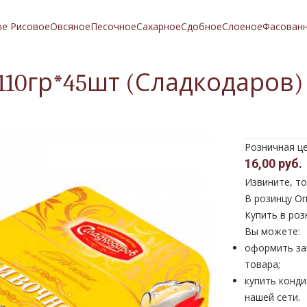
ое Рисовое
Овсяное
Песочное
Сахарное
Сдобное
Слоеное
Фасован
110гр*45шт (Сладкодаров)
Розничная ц
16,00 руб.
Извините, то
В розинцу
Оп
Купить в роз
Вы можете:
оформить за
товара;
купить конди
нашей сети.