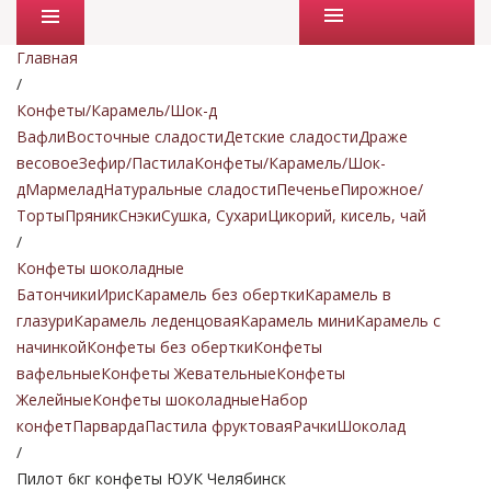
Промо товары
Главная
/
Конфеты/Карамель/Шок-д
Вафли
Восточные сладости
Детские сладости
Драже
весовое
Зефир/Пастила
Конфеты/Карамель/Шок-
д
Мармелад
Натуральные сладости
Печенье
Пирожное/
Торты
Пряник
Снэки
Сушка, Сухари
Цикорий, кисель, чай
/
Конфеты шоколадные
Батончики
Ирис
Карамель без обертки
Карамель в
глазури
Карамель леденцовая
Карамель мини
Карамель с
начинкой
Конфеты без обертки
Конфеты
вафельные
Конфеты Жевательные
Конфеты
Желейные
Конфеты шоколадные
Набор
конфет
Парварда
Пастила фруктовая
Рачки
Шоколад
/
Пилот 6кг конфеты ЮУК Челябинск