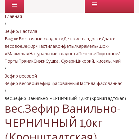
Промо товары
Главная
/
Зефир/Пастила
Вафли
Восточные сладости
Детские сладости
Драже
весовое
Зефир/Пастила
Конфеты/Карамель/Шок-
д
Мармелад
Натуральные сладости
Печенье
Пирожное/
Торты
Пряник
Снэки
Сушка, Сухари
Цикорий, кисель, чай
/
Зефир весовой
Зефир весовой
Зефир фасованный
Пастила фасованная
/
вес.Зефир Ванильно-ЧЕРНИЧНЫЙ 1,0кг (Кронштадтская)
вес.Зефир Ванильно-
ЧЕРНИЧНЫЙ 1,0кг
(Кронштадтская)